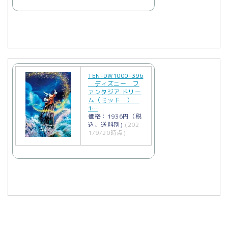
TEN-DW1000-396
ディズニー フ
ァンタジア ドリー
ム（ミッキー）
1…
価格：1936円（税
込、送料別)
(202
1/9/20時点)