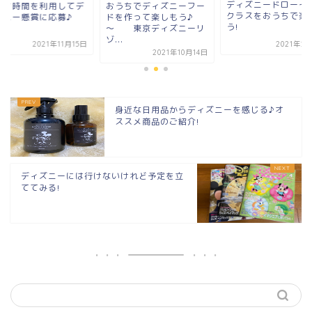
ディズニードローイング
うちでディズニーフー
おうち時間を利用し
クラスをおうちで楽しも
を作って楽しもう♪
ィズニー懸賞に応募
う!
 東京ディズニーリ
.
2021年2月18日
2021年11
2021年10月14日
身近な日用品からディズニーを感じる♪オ
ススメ商品のご紹介!
ディズニーには行けないけれど予定を立
ててみる!