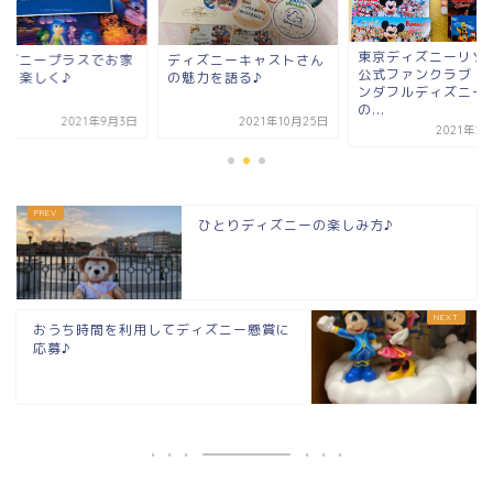
東京ディズニーリゾート
ィズニーキャストさん
ディズニープラスで
公式ファンクラブ「ファ
魅力を語る♪
時間を楽しく♪
ンダフルディズニー」
の...
2021年10月25日
2021年
2021年2月19日
ひとりディズニーの楽しみ方♪
おうち時間を利用してディズニー懸賞に
応募♪